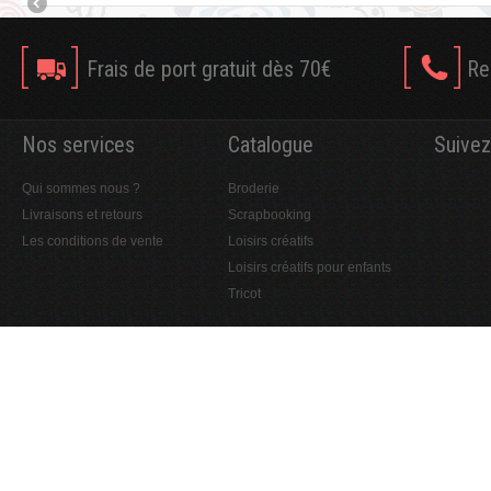
Frais de port gratuit dès 70€
Re
Nos services
Catalogue
Suivez
Qui sommes nous ?
Broderie
Livraisons et retours
Scrapbooking
Les conditions de vente
Loisirs créatifs
Loisirs créatifs pour enfants
Tricot