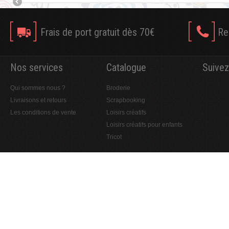
Frais de port gratuit dès 70€
Re
Nos services
Catalogue
Suivez
Qui sommes nous ?
Broderie
Livraisons et retours
Scrapbooking
Les conditions de vente
Loisirs créatifs
Loisirs créatifs pour enfants
Tricot