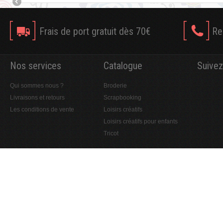
Frais de port gratuit dès 70€
Re
Nos services
Catalogue
Suivez
Qui sommes nous ?
Broderie
Livraisons et retours
Scrapbooking
Les conditions de vente
Loisirs créatifs
Loisirs créatifs pour enfants
Tricot