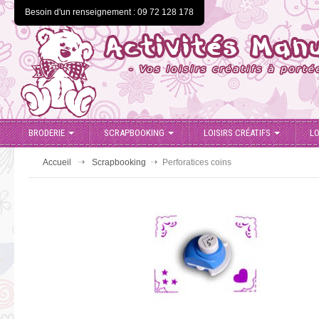
Besoin d'un renseignement : 09 72 128 178
BRODERIE
SCRAPBOOKING
LOISIRS CRÉATIFS
LO
Accueil
Scrapbooking
Perforatices coins