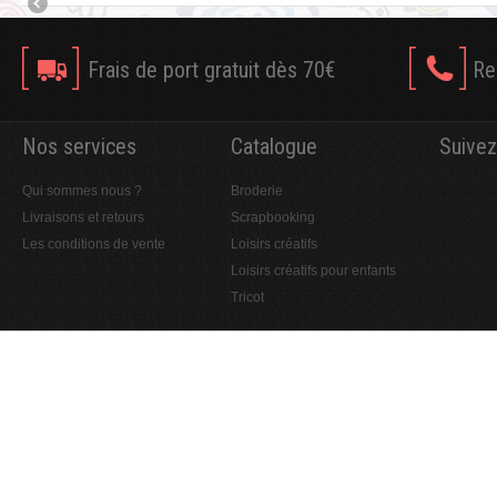
Frais de port gratuit dès 70€
Re
Nos services
Catalogue
Suivez
Qui sommes nous ?
Broderie
Livraisons et retours
Scrapbooking
Les conditions de vente
Loisirs créatifs
Loisirs créatifs pour enfants
Tricot