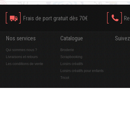
Frais de port gratuit dès 70€
Re
Nos services
Catalogue
Suivez
Qui sommes nous ?
Broderie
Livraisons et retours
Scrapbooking
Les conditions de vente
Loisirs créatifs
Loisirs créatifs pour enfants
Tricot