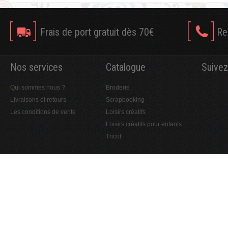
Frais de port gratuit dès 70€
Re
Nos services
Catalogue
Suivez
Qui sommes nous ?
Broderie
Livraisons et retours
Scrapbooking
Les conditions de vente
Loisirs créatifs
Loisirs créatifs pour enfants
Tricot