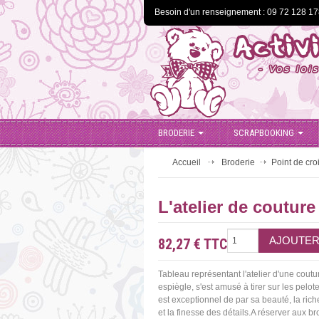
Besoin d'un renseignement : 09 72 128 1
BRODERIE
SCRAPBOOKING
Accueil
Broderie
Point de cro
L'atelier de couture
82,27 €
TTC
Tableau représentant l'atelier d'une coutur
espiègle, s'est amusé à tirer sur les pelote
est exceptionnel de par sa beauté, la ric
et la finesse des détails.A réserver aux b