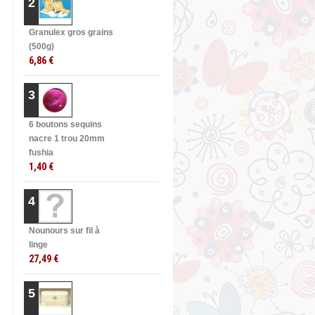
2
Granulex gros grains
(500g)
6,86 €
3
6 boutons sequins
nacre 1 trou 20mm
fushia
1,40 €
4
Nounours sur fil à
linge
27,49 €
5