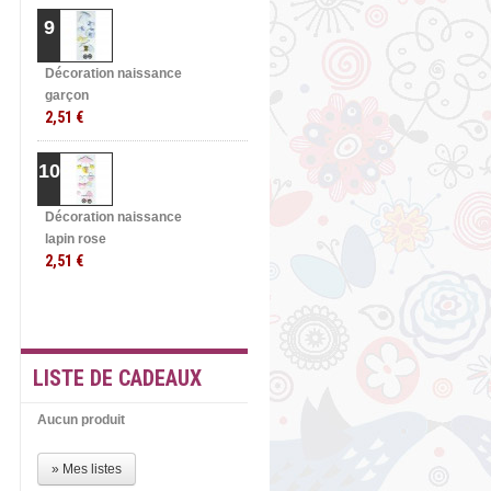
9
Décoration naissance
garçon
2,51 €
10
Décoration naissance
lapin rose
2,51 €
» TOUTES LES
MEILLEURES VENTES
LISTE DE CADEAUX
Aucun produit
» Mes listes