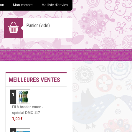
ion
Mon compte
Ma liste d'envies
Panier
(vide)
MEILLEURES VENTES
1
Fil à broder coton -
spécial DMC 117
1,00 €