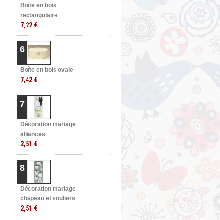
Boîte en bois
rectangulaire
7,22 €
6
Boîte en bois ovale
7,42 €
7
Décoration mariage
alliances
2,51 €
8
Décoration mariage
chapeau et souliers
2,51 €