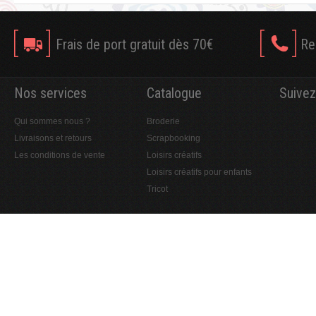
Frais de port gratuit dès 70€
Re
Nos services
Catalogue
Suivez
Qui sommes nous ?
Broderie
Livraisons et retours
Scrapbooking
Les conditions de vente
Loisirs créatifs
Loisirs créatifs pour enfants
Tricot