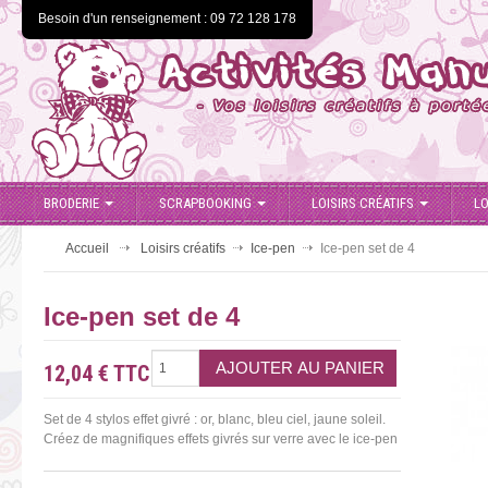
Besoin d'un renseignement : 09 72 128 178
BRODERIE
SCRAPBOOKING
LOISIRS CRÉATIFS
LO
Accueil
Loisirs créatifs
Ice-pen
Ice-pen set de 4
Ice-pen set de 4
12,04 €
TTC
Set de 4 stylos effet givré : or, blanc, bleu ciel, jaune soleil.
Créez de magnifiques effets givrés sur verre avec le ice-pen