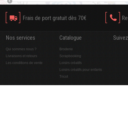
Frais de port gratuit dès 70€
Re
Nos services
Catalogue
Suivez
Qui sommes nous ?
Broderie
Livraisons et retours
Scrapbooking
Les conditions de vente
Loisirs créatifs
Loisirs créatifs pour enfants
Tricot