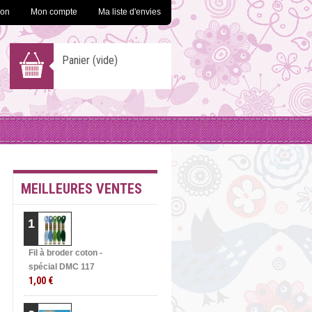
ion
Mon compte
Ma liste d'envies
Panier
(vide)
MEILLEURES VENTES
1
Fil à broder coton -
spécial DMC 117
1,00 €