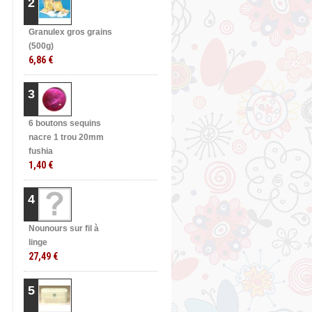
2
Granulex gros grains
(500g)
6,86 €
3
6 boutons sequins
nacre 1 trou 20mm
fushia
1,40 €
4
Nounours sur fil à
linge
27,49 €
5