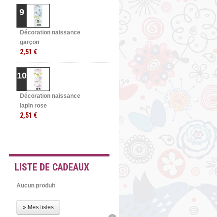
9
Décoration naissance
garçon
2,51 €
10
Décoration naissance
lapin rose
2,51 €
» TOUTES LES
MEILLEURES VENTES
LISTE DE CADEAUX
Aucun produit
» Mes listes