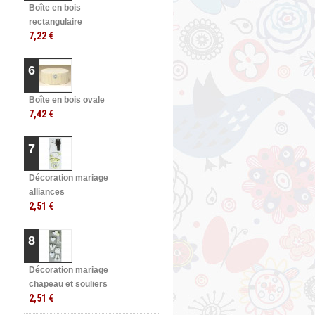
Boîte en bois
rectangulaire
7,22 €
6
Boîte en bois ovale
7,42 €
7
Décoration mariage
alliances
2,51 €
8
Décoration mariage
chapeau et souliers
2,51 €