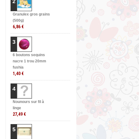
2
Granulex gros grains
(500g)
6,86 €
3
6 boutons sequins
nacre 1 trou 20mm
fushia
1,40 €
4
Nounours sur fil à
linge
27,49 €
5