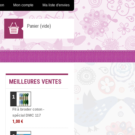
ion
Mon compte
Ma liste d'envies
Panier
(vide)
MEILLEURES VENTES
1
Fil à broder coton -
spécial DMC 117
1,00 €