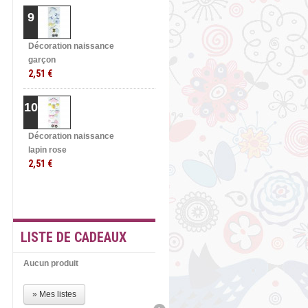
9
Décoration naissance
garçon
2,51 €
10
Décoration naissance
lapin rose
2,51 €
» TOUTES LES
MEILLEURES VENTES
LISTE DE CADEAUX
Aucun produit
» Mes listes