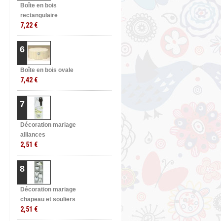
Boîte en bois
rectangulaire
7,22 €
6
Boîte en bois ovale
7,42 €
7
Décoration mariage
alliances
2,51 €
8
Décoration mariage
chapeau et souliers
2,51 €