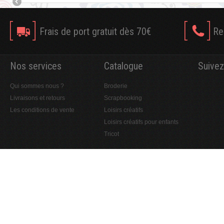
Frais de port gratuit dès 70€
Re
Nos services
Catalogue
Suivez
Qui sommes nous ?
Broderie
Livraisons et retours
Scrapbooking
Les conditions de vente
Loisirs créatifs
Loisirs créatifs pour enfants
Tricot