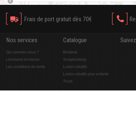
Frais de port gratuit dès 70€
Re
Nos services
Catalogue
Suivez
Qui sommes nous ?
Broderie
Livraisons et retours
Scrapbooking
Les conditions de vente
Loisirs créatifs
Loisirs créatifs pour enfants
Tricot