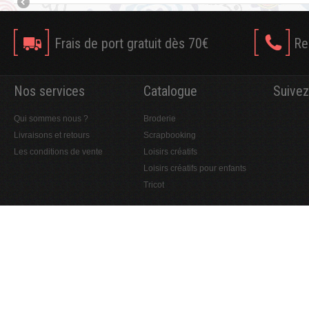
Frais de port gratuit dès 70€
Re
Nos services
Catalogue
Suivez
Qui sommes nous ?
Broderie
Livraisons et retours
Scrapbooking
Les conditions de vente
Loisirs créatifs
Loisirs créatifs pour enfants
Tricot