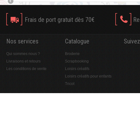
Frais de port gratuit dès 70€
Re
Nos services
Catalogue
Suivez
Qui sommes nous ?
Broderie
Livraisons et retours
Scrapbooking
Les conditions de vente
Loisirs créatifs
Loisirs créatifs pour enfants
Tricot