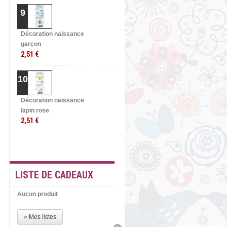
9
Décoration naissance
garçon
2,51 €
10
Décoration naissance
lapin rose
2,51 €
» TOUTES LES
MEILLEURES VENTES
LISTE DE CADEAUX
Aucun produit
» Mes listes