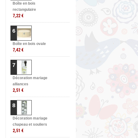
Boîte en bois
rectangulaire
7,22 €
6
Boîte en bois ovale
7,42 €
7
Décoration mariage
alliances
2,51 €
8
Décoration mariage
chapeau et souliers
2,51 €