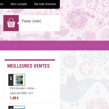
ion
Mon compte
Ma liste d'envies
Panier
(vide)
MEILLEURES VENTES
1
Fil à broder coton -
spécial DMC 117
1,00 €