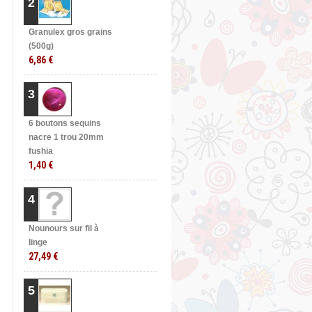
2
Granulex gros grains
(500g)
6,86 €
3
6 boutons sequins
nacre 1 trou 20mm
fushia
1,40 €
4
Nounours sur fil à
linge
27,49 €
5