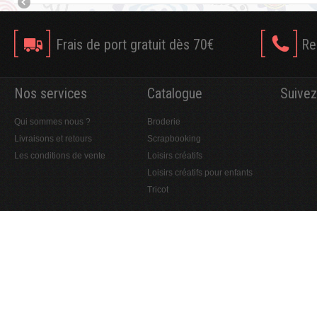
Frais de port gratuit dès 70€
Re
Nos services
Catalogue
Suivez
Qui sommes nous ?
Broderie
Livraisons et retours
Scrapbooking
Les conditions de vente
Loisirs créatifs
Loisirs créatifs pour enfants
Tricot